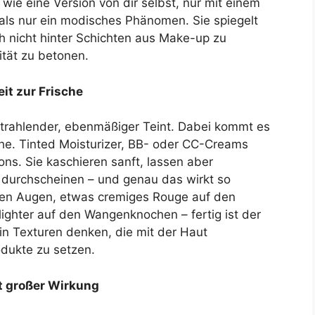
 wie eine Version von dir selbst, nur mit einem
 als nur ein modisches Phänomen. Sie spiegelt
h nicht hinter Schichten aus Make-up zu
ität zu betonen.
eit zur Frische
 strahlender, ebenmäßiger Teint. Dabei kommt es
sche. Tinted Moisturizer, BB- oder CC-Creams
ns. Sie kaschieren sanft, lassen aber
durchscheinen – und genau das wirkt so
den Augen, etwas cremiges Rouge auf den
ighter auf den Wangenknochen – fertig ist der
r in Texturen denken, die mit der Haut
odukte zu setzen.
t großer Wirkung