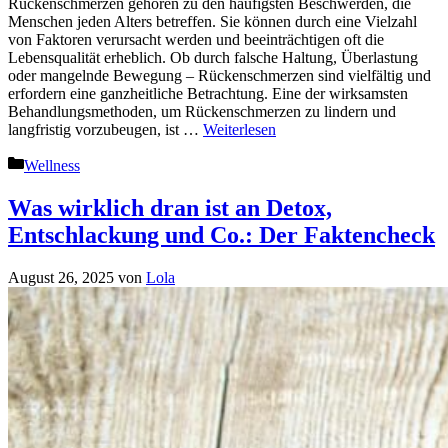
Rückenschmerzen gehören zu den häufigsten Beschwerden, die
Menschen jeden Alters betreffen. Sie können durch eine Vielzahl
von Faktoren verursacht werden und beeinträchtigen oft die
Lebensqualität erheblich. Ob durch falsche Haltung, Überlastung
oder mangelnde Bewegung – Rückenschmerzen sind vielfältig und
erfordern eine ganzheitliche Betrachtung. Eine der wirksamsten
Behandlungsmethoden, um Rückenschmerzen zu lindern und
langfristig vorzubeugen, ist …
Weiterlesen
Kategorien
Wellness
Was wirklich dran ist an Detox,
Entschlackung und Co.: Der Faktencheck
August 26, 2025
von
Lola