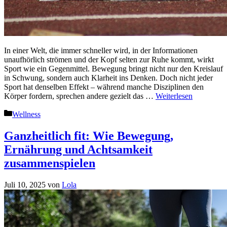
In einer Welt, die immer schneller wird, in der Informationen
unaufhörlich strömen und der Kopf selten zur Ruhe kommt, wirkt
Sport wie ein Gegenmittel. Bewegung bringt nicht nur den Kreislauf
in Schwung, sondern auch Klarheit ins Denken. Doch nicht jeder
Sport hat denselben Effekt – während manche Disziplinen den
Körper fordern, sprechen andere gezielt das …
Weiterlesen
Kategorien
Wellness
Ganzheitlich fit: Wie Bewegung,
Ernährung und Achtsamkeit
zusammenspielen
Juli 10, 2025
von
Lola