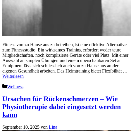
Fitness von zu Hause aus zu betreiben, ist eine effektive Alternative
zum Fitnessstudio. Ein wirksames Training erfordert weder teure
Mitgliedschaften, noch komplizierte Geräte oder viel Platz. Mit einer
Auswahl an simplen Übungen und einem überschaubaren Set an
Equipment lässt sich schliesslich auch von zu Hause aus an der
eigenen Gesundheit arbeiten. Das Heimtraining bietet Flexibilität …
Weiterlesen
Kategorien
Wellness
Ursachen für Rückenschmerzen – Wie
Physiotherapie dabei eingesetzt werden
kann
September 10, 2025
von
Lina