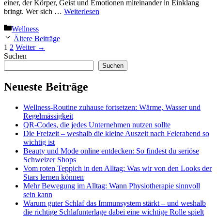
einer, der Körper, Geist und Emotionen miteinander in Einklang
bringt. Wer sich …
Weiterlesen
Kategorien
Wellness
Ältere Beiträge
Seite
Seite
1
2
Weiter
→
Suchen
Suchen
Neueste Beiträge
Wellness-Routine zuhause fortsetzen: Wärme, Wasser und
Regelmässigkeit
QR-Codes, die jedes Unternehmen nutzen sollte
Die Freizeit – weshalb die kleine Auszeit nach Feierabend so
wichtig ist
Beauty und Mode online entdecken: So findest du seriöse
Schweizer Shops
Vom roten Teppich in den Alltag: Was wir von den Looks der
Stars lernen können
Mehr Bewegung im Alltag: Wann Physiotherapie sinnvoll
sein kann
Warum guter Schlaf das Immunsystem stärkt – und weshalb
die richtige Schlafunterlage dabei eine wichtige Rolle spielt