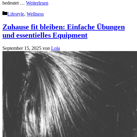
bedeutet …
Weiterlesen
Kategorien
Lifestyle
,
Wellness
Zuhause fit bleiben: Einfache Übungen
und essentielles Equipment
September 15, 2025
von
Lola