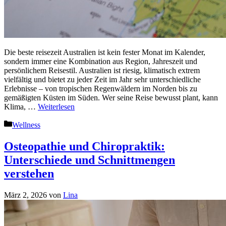
Die beste reisezeit Australien ist kein fester Monat im Kalender,
sondern immer eine Kombination aus Region, Jahreszeit und
persönlichem Reisestil. Australien ist riesig, klimatisch extrem
vielfältig und bietet zu jeder Zeit im Jahr sehr unterschiedliche
Erlebnisse – von tropischen Regenwäldern im Norden bis zu
gemäßigten Küsten im Süden. Wer seine Reise bewusst plant, kann
Klima, …
Weiterlesen
Kategorien
Wellness
Osteopathie und Chiropraktik:
Unterschiede und Schnittmengen
verstehen
März 2, 2026
von
Lina