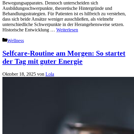
Bewegungsapparates. Dennoch unterscheiden sich
Ausbildungsschwerpunkte, theoretische Hintergründe und
Behandlungsstrategien. Für Patienten ist es hilfreich zu verstehen,
dass sich beide Ansätze weniger ausschließen, als vielmehr
unterschiedliche Schwerpunkte in der Herangehensweise setzen.
Historische Entwicklung …
Weiterlesen
Kategorien
Wellness
Selfcare-Routine am Morgen: So startet
der Tag mit guter Energie
Oktober 18, 2025
von
Lola