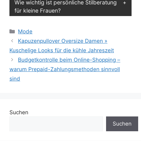
Wie wichtig ist persönliche Stilberatung
für kleine Frauen?
Kategorien
Mode
Kapuzenpullover Oversize Damen »
Kuschelige Looks für die kühle Jahreszeit
Budgetkontrolle beim Online-Shopping –
warum Prepaid-Zahlungsmethoden sinnvoll
sind
Suchen
Suchen