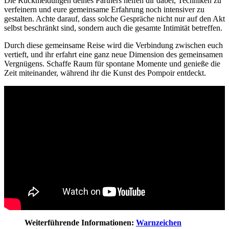
Die Rückmeldungen deines Partners helfen dir dabei, Techniken zu
verfeinern und eure gemeinsame Erfahrung noch intensiver zu
gestalten. Achte darauf, dass solche Gespräche nicht nur auf den Akt
selbst beschränkt sind, sondern auch die gesamte Intimität betreffen.
Durch diese gemeinsame Reise wird die Verbindung zwischen euch
vertieft, und ihr erfahrt eine ganz neue Dimension des gemeinsamen
Vergnügens. Schaffe Raum für spontane Momente und genieße die
Zeit miteinander, während ihr die Kunst des Pompoir entdeckt.
Weiterführende Informationen:
Warnzeichen