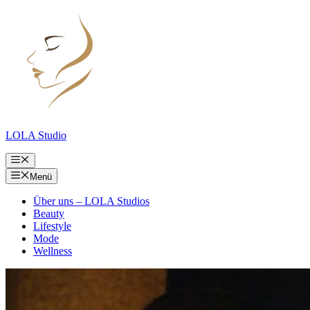
Zum
Inhalt
springen
LOLA Studio
Menü
Menü
Über uns – LOLA Studios
Beauty
Lifestyle
Mode
Wellness