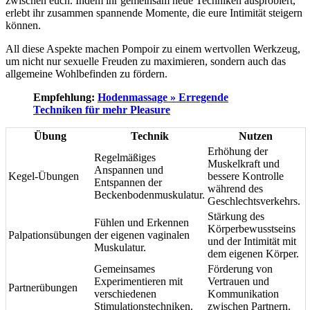
zwischen euch. Indem ihr gemeinsam neue Techniken ausprobiert,
erlebt ihr zusammen spannende Momente, die eure Intimität steigern
können.
All diese Aspekte machen Pompoir zu einem wertvollen Werkzeug,
um nicht nur sexuelle Freuden zu maximieren, sondern auch das
allgemeine Wohlbefinden zu fördern.
Empfehlung:
Hodenmassage » Erregende
Techniken für mehr Pleasure
Übung
Technik
Nutzen
Erhöhung der
Regelmäßiges
Muskelkraft und
Anspannen und
Kegel-Übungen
bessere Kontrolle
Entspannen der
während des
Beckenbodenmuskulatur.
Geschlechtsverkehrs.
Stärkung des
Fühlen und Erkennen
Körperbewusstseins
Palpationsübungen
der eigenen vaginalen
und der Intimität mit
Muskulatur.
dem eigenen Körper.
Gemeinsames
Förderung von
Experimentieren mit
Vertrauen und
Partnerübungen
verschiedenen
Kommunikation
Stimulationstechniken.
zwischen Partnern.