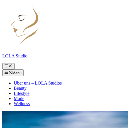
Zum
Inhalt
springen
LOLA Studio
Menü
Menü
Über uns – LOLA Studios
Beauty
Lifestyle
Mode
Wellness