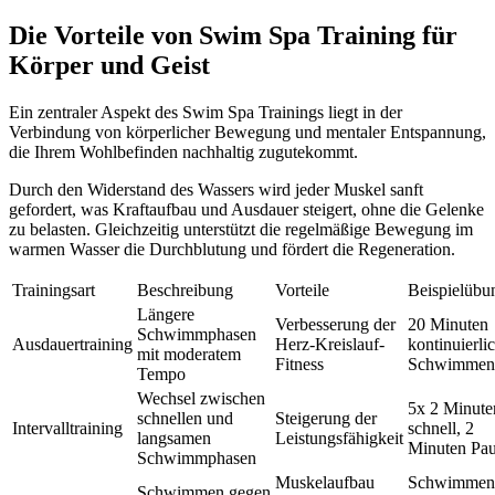
Die Vorteile von Swim Spa Training für
Körper und Geist
Ein zentraler Aspekt des Swim Spa Trainings liegt in der
Verbindung von körperlicher Bewegung und mentaler Entspannung,
die Ihrem Wohlbefinden nachhaltig zugutekommt.
Durch den Widerstand des Wassers wird jeder Muskel sanft
gefordert, was Kraftaufbau und Ausdauer steigert, ohne die Gelenke
zu belasten. Gleichzeitig unterstützt die regelmäßige Bewegung im
warmen Wasser die Durchblutung und fördert die Regeneration.
Trainingsart
Beschreibung
Vorteile
Beispielübu
Längere
Verbesserung der
20 Minuten
Schwimmphasen
Ausdauertraining
Herz-Kreislauf-
kontinuierli
mit moderatem
Fitness
Schwimmen
Tempo
Wechsel zwischen
5x 2 Minute
schnellen und
Steigerung der
Intervalltraining
schnell, 2
langsamen
Leistungsfähigkeit
Minuten Pa
Schwimmphasen
Muskelaufbau
Schwimmen
Schwimmen gegen