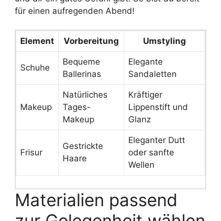
für einen aufregenden Abend!
Element
Vorbereitung
Umstyling
Bequeme
Elegante
Schuhe
Ballerinas
Sandaletten
Natürliches
Kräftiger
Makeup
Tages-
Lippenstift und
Makeup
Glanz
Eleganter Dutt
Gestrickte
Frisur
oder sanfte
Haare
Wellen
Materialien passend
zur Gelegenheit wählen