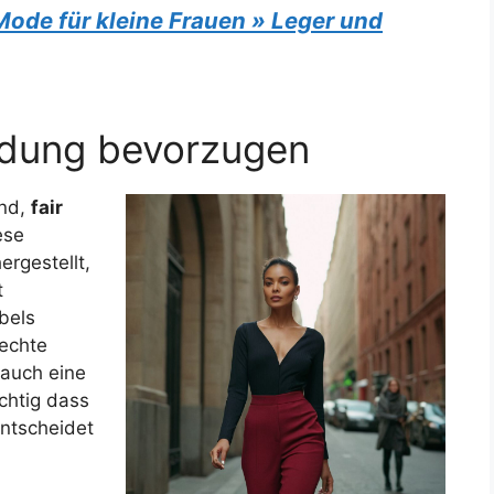
Mode für kleine Frauen » Leger und
eidung bevorzugen
end,
fair
ese
rgestellt,
t
bels
rechte
auch eine
ichtig dass
ntscheidet