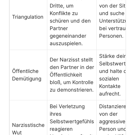
Dritte, um
von der Situat
Konflikte zu
und suche
Triangulation
schüren und den
Unterstützung
Partner
bei vertrauten
gegeneinander
Personen.
auszuspielen.
Stärke dein
Der Narzisst stellt
Selbstwertgef
den Partner in der
Öffentliche
und halte dein
Öffentlichkeit
Demütigung
sozialen
bloß, um Kontrolle
Kontakte
zu demonstrieren.
aufrecht.
Bei Verletzung
Distanziere di
ihres
von der
Selbstwertgefühls
aggressiven
Narzisstische
reagieren
Person und
Wut