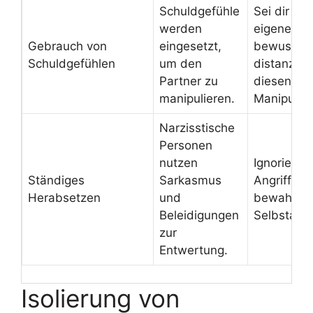
Schuldgefühle
Sei dir dei
werden
eigenen W
Gebrauch von
eingesetzt,
bewusst 
Schuldgefühlen
um den
distanzier
Partner zu
diesen
manipulieren.
Manipulat
Narzisstische
Personen
nutzen
Ignoriere i
Ständiges
Sarkasmus
Angriffe u
Herabsetzen
und
bewahre d
Beleidigungen
Selbstach
zur
Entwertung.
Isolierung von