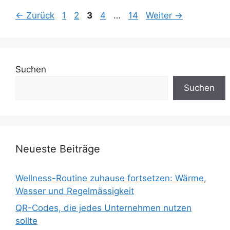
Seite
Seite
Seite
Seite
Seite
←
Zurück
1
2
3
4
…
14
Weiter
→
Suchen
Suchen
Neueste Beiträge
Wellness-Routine zuhause fortsetzen: Wärme,
Wasser und Regelmässigkeit
QR-Codes, die jedes Unternehmen nutzen
sollte